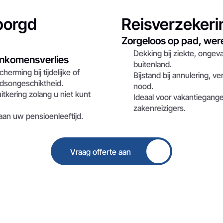
orgd 
Reisverzekeri
Zorgeloos op pad, wer
Dekking bij ziekte, ongeva
 inkomensverlies
buitenland.
herming bij tijdelijke of 
Bijstand bij annulering, ve
idsongeschiktheid.
nood.
itkering zolang u niet kunt 
Ideaal voor vakantiegange
zakenreizigers.
aan uw pensioenleeftijd.
Vraag offerte aan
Button