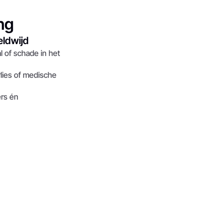
ng
eldwijd
l of schade in het 
rlies of medische 
rs én 