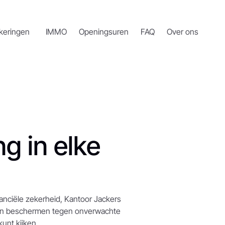
keringen
IMMO
Openingsuren
FAQ
Over ons
 in elke 
nciële zekerheid, Kantoor Jackers 
zin beschermen tegen onverwachte 
unt kijken.